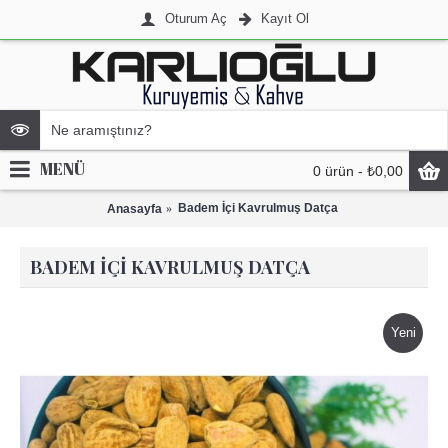
Oturum Aç
Kayıt Ol
MENÜ
0 ürün - ₺0,00
Badem İçi Kavrulmuş Datça
Anasayfa
BADEM İÇI KAVRULMUŞ DATÇA
Yeni