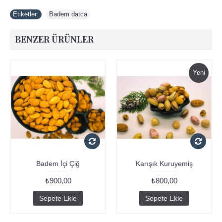
Etiketler:
Badem datca
BENZER ÜRÜNLER
Yeni
Badem İçi Çiğ
Karışık Kuruyemiş
₺900,00
₺800,00
Sepete Ekle
Sepete Ekle