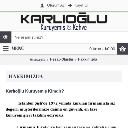
Oturum Aç
Kayıt Ol
MENÜ
0 ürün - ₺0,00
Hesap Oluştur
Hakkımızda
Anasayfa
HAKKIMIZDA
Karlıoğlu Kuruyemiş Kimdir?
İstanbul Şişli'de 1972 yılında kurulan firmamızla siz
değerli müşterilerimize daima en güvenli, en taze
kuruyemişleri takdim ediyoruz.
Firmamız t
üketiciye her zaman taze ve kaliteli ürünü