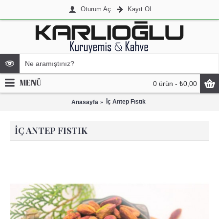
Oturum Aç
Kayıt Ol
MENÜ
0 ürün - ₺0,00
İç Antep Fıstık
Anasayfa
İÇ ANTEP FISTIK